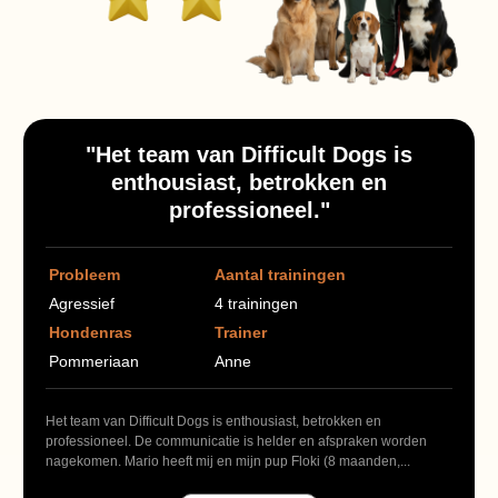
"Het team van Difficult Dogs is
enthousiast, betrokken en
professioneel."
Probleem
Aantal trainingen
Agressief
4 trainingen
Hondenras
Trainer
Pommeriaan
Anne
Het team van Difficult Dogs is enthousiast, betrokken en
professioneel. De communicatie is helder en afspraken worden
nagekomen. Mario heeft mij en mijn pup Floki (8 maanden,...