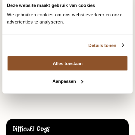
Onze hondentrainers hebben jarenlange ervaring in het
Deze website maakt gebruik van cookies
oplossen van diverse gedragsproblemen bij honden.
We gebruiken cookies om ons websiteverkeer en onze
Met passie en toewijding werken we samen met jou om
advertenties te analyseren.
een balans te creëren tussen jou en je hond.
Meer over onze trainers
Details tonen
Alles toestaan
Melanie
Mylene
Florian
Jeremiah
Anne
Aanpassen
Difficult Dogs