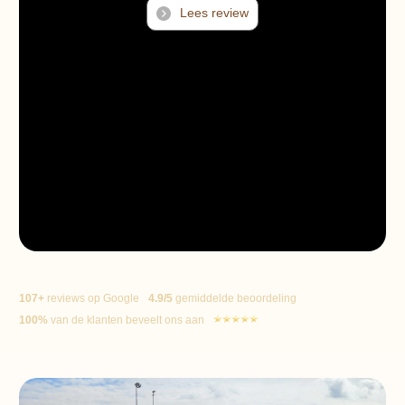
Lees review
107+
reviews op Google
4.9/5
gemiddelde beoordeling
100%
van de klanten beveelt ons aan