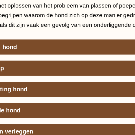
het oplossen van het probleem van plassen of poepen 
e begrijpen waarom de hond zich op deze manier gedr
s dit zijn vaak een gevolg van een onderliggende 
n hond
ep
hting hond
de hond
n verleggen