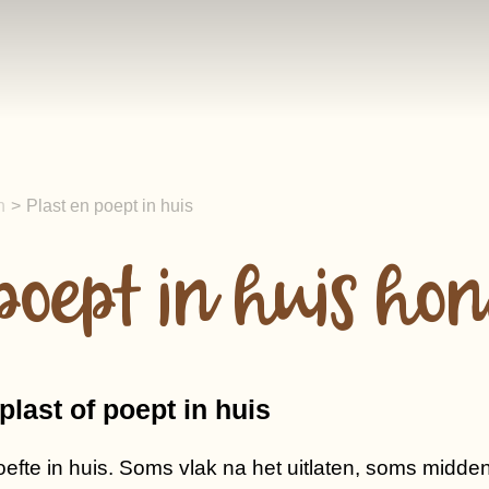
n
>
Plast en poept in huis
poept in huis ho
plast of poept in huis
efte in huis. Soms vlak na het uitlaten, soms midden 