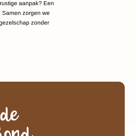
, rustige aanpak? Een
nd. Samen zorgen we
s gezelschap zonder
ode
hond.