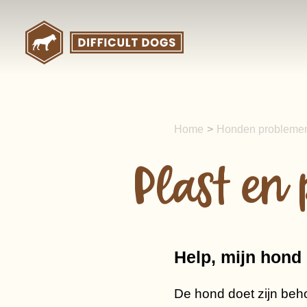
Home
>
Honden probleme
Plast en 
Help, mijn hond 
De hond doet zijn beho