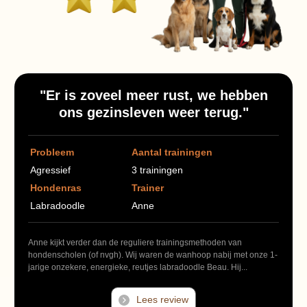
"Er is zoveel meer rust, we hebben
ons gezinsleven weer terug."
Probleem
Aantal trainingen
Agressief
3 trainingen
Hondenras
Trainer
Labradoodle
Anne
Anne kijkt verder dan de reguliere trainingsmethoden van
hondenscholen (of nvgh). Wij waren de wanhoop nabij met onze 1-
jarige onzekere, energieke, reutjes labradoodle Beau. Hij...
Lees review