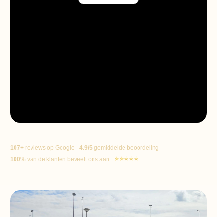
107+
reviews op Google
4.9/5
gemiddelde beoordeling
100%
van de klanten beveelt ons aan