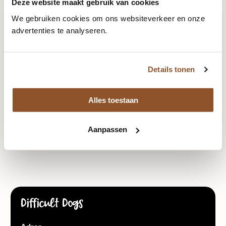
Deze website maakt gebruik van cookies
oplossen van diverse gedragsproblemen bij honden.
We gebruiken cookies om ons websiteverkeer en onze
Met passie en toewijding werken we samen met jou om
advertenties te analyseren.
een balans te creëren tussen jou en je hond.
Meer over onze trainers
Details tonen
Alles toestaan
Melanie
Mylene
Florian
Jeremiah
Anne
Aanpassen
Difficult Dogs