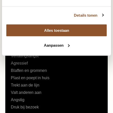
Home
Reviews
Details tonen
Boek
Alles toestaan
Intake
Aanpassen
Problemen
Verlatingsangst
Agressief
Blaffen en grommen
Plast en poept in huis
Trekt aan de lijn
Valt anderen aan
Angstig
Druk bij bezoek